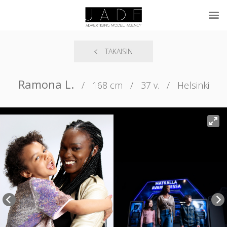
TAKAISIN
Ramona L.
/
168 cm
/
37 v.
/
Helsinki