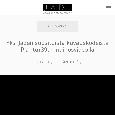
TAKAISIN
Yksi Jaden suosituista kuvauskodeista
Plantur39:n mainosvideolla
Tuotantoyhtiö: Digiland Oy