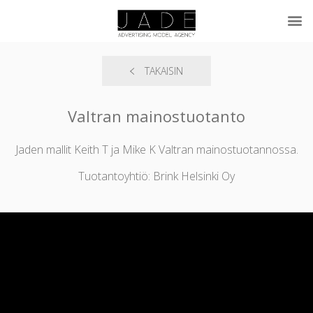
TAKAISIN
Valtran mainostuotanto
Jaden mallit Keith T ja Mike K Valtran mainostuotannossa.
Tuotantoyhtiö: Brink Helsinki Oy