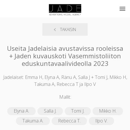
TAKAISIN
Useita Jadelaisia avustavissa rooleissa
+ Jaden kuvauskoti Vasemmistoliiton
eduskuntavaalivideolla 2023
Jadelaiset: Emma H, Elyna A, Ränu A, Salla J + Tomi J, Mikko H,
Takuma A, Rebecca T ja Ilpo V
Mallit:
Elyna A.
Salla J.
Tomi J.
Mikko H.
Takuma A.
Rebecca T.
Ilpo V.