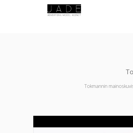
To
Tokmannin mainoskuviss