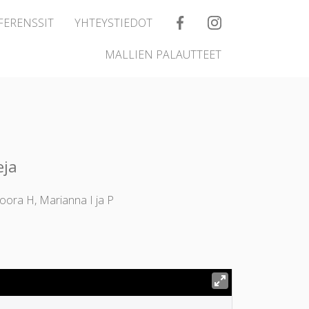
FERENSSIT
YHTEYSTIEDOT
MALLIEN PALAUTTEET
eja
oora H, Marianna I ja P