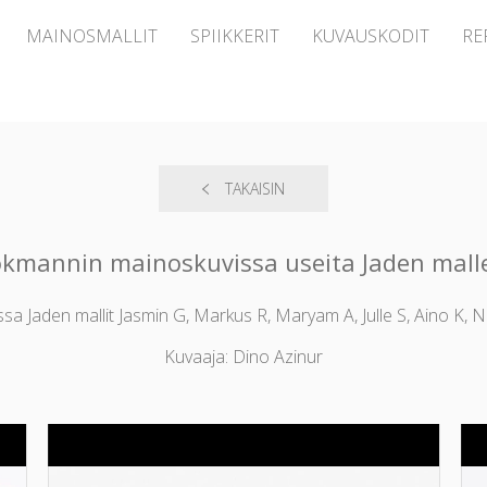
MAINOSMALLIT
SPIIKKERIT
KUVAUSKODIT
RE
TAKAISIN
kmannin mainoskuvissa useita Jaden mall
a Jaden mallit Jasmin G, Markus R, Maryam A, Julle S, Aino K, N
Kuvaaja: Dino Azinur