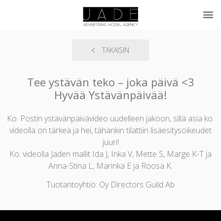
TAKAISIN
Tee ystävän teko – joka päivä <3
Hyvää Ystävänpäivää!
Ko. Postin ystävänpäivävideo uudelleen jakoon, sillä asia ko.
videolla on tärkeä ja hei, tähänkin tilattiin lisäesitysoikeudet
juuri!
Ko. videolla Jaden mallit Ida J, Inka V, Mette S, Marge K-T ja
Anna-Stina L, Marinka E ja Roosa K.
Tuotantoyhtiö: Oy Directors Guild Ab