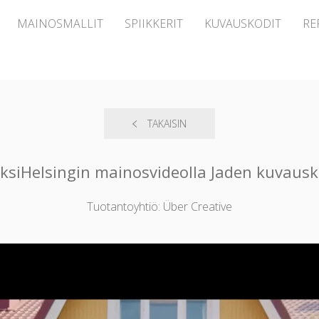
MAINOSMALLIT
SPIIKKERIT
KUVAUSKODIT
RE
TAKAISIN
ksiHelsingin mainosvideolla Jaden kuvausk
Tuotantoyhtiö: Über Creative