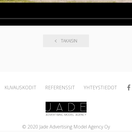
TAKAISIN
KUVAUSKODIT
REFERENSSIT
YHTEYSTIEDOT
© 2020 Jade Advertising Model Agency Oy