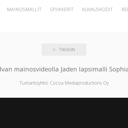
MAINOSMALLIT
SPIIKKERIT
KUVAUSKODIT
RE
TAKAISIN
lvan mainosvideolla Jaden lapsimalli Sophi
Tuotantoyhtiö: Cocoa Mediaproductions Oy