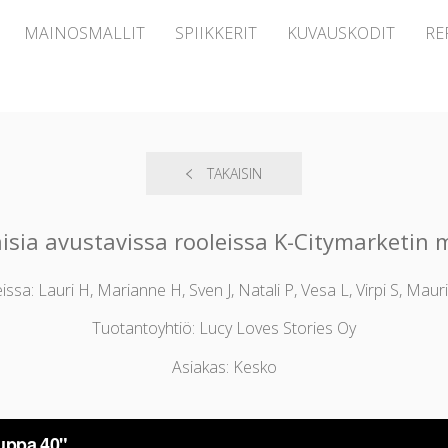
MAINOSMALLIT
SPIIKKERIT
KUVAUSKODIT
RE
TAKAISIN
aisia avustavissa rooleissa K-Citymarketi
issa: Lauri H, Marianne H, Sven J, Natali P, Vesa L, Virpi S, Mau
Tuotantoyhtiö: Lucy Loves Stories Oy
Asiakas: Kesko