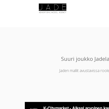
Suuri joukko Jadel
Jaden mallit avustavissa roole