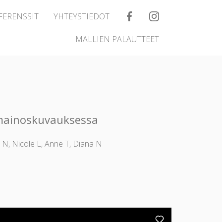
FERENSSIT
YHTEYSTIEDOT
MALLIEN PALAUTTEET
n mainoskuvauksessa
ri N, Nicole L, Anne T, Diana N