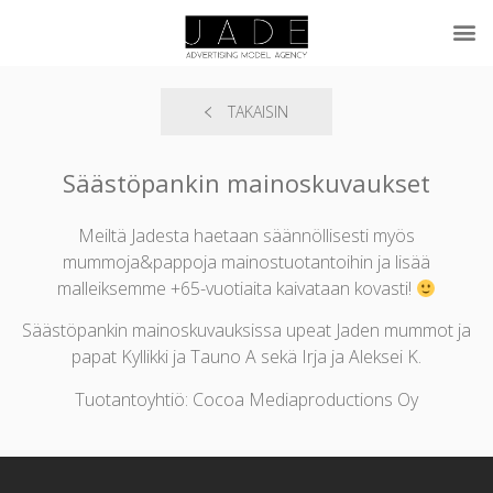
TAKAISIN
Säästöpankin mainoskuvaukset
Meiltä Jadesta haetaan säännöllisesti myös
mummoja&pappoja mainostuotantoihin ja lisää
malleiksemme +65-vuotiaita kaivataan kovasti!
Säästöpankin mainoskuvauksissa upeat Jaden mummot ja
papat Kyllikki ja Tauno A sekä Irja ja Aleksei K.
Tuotantoyhtiö: Cocoa Mediaproductions Oy