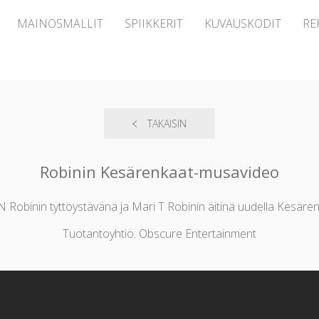
MAINOSMALLIT
SPIIKKERIT
KUVAUSKODIT
RE
TAKAISIN
Robinin Kesärenkaat-musavideo
 N Robinin tyttöystävänä ja Mari T Robinin äitinä uudella Kesäre
Tuotantoyhtiö: Obscure Entertainment