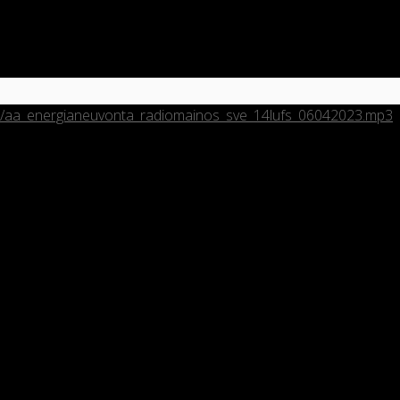
/09/aa_energianeuvonta_radiomainos_sve_14lufs_06042023.mp3