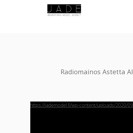
Radiomainos Astetta Al
https://jademodel.fi/wp-content/uploads/2020/