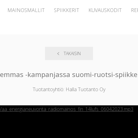
MAINOSMALLIT
SPIIKKERIT
KUVAUSKODIT
RE
TAKAISIN
emmas -kampanjassa suomi-ruotsi-spiikker
Tuotantoyhtiö: Halla Tuotanto Oy
09/aa_energianeuvonta_radiomainos_fin_14lufs_06042023.mp3