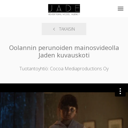
TAKAISIN
Oolannin perunoiden mainosvideolla
Jaden kuvauskoti
Tuotantoyhtiö: Cocoa Mediaproductions Oy