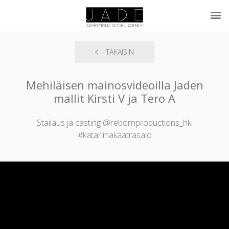
TAKAISIN
Mehiläisen mainosvideoilla Jaden
mallit Kirsti V ja Tero A
Stailaus ja casting @rebornproductions_hki
#katariinakaatrasalo