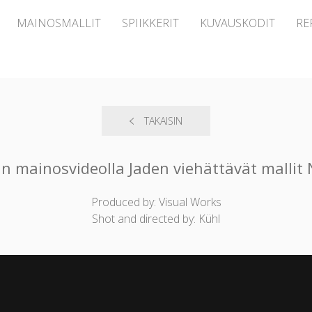
MAINOSMALLIT
SPIIKKERIT
KUVAUSKODIT
RE
TAKAISIN
mainosvideolla Jaden viehättävät mallit N
Produced by: Visual Works
Shot and directed by: Kühl