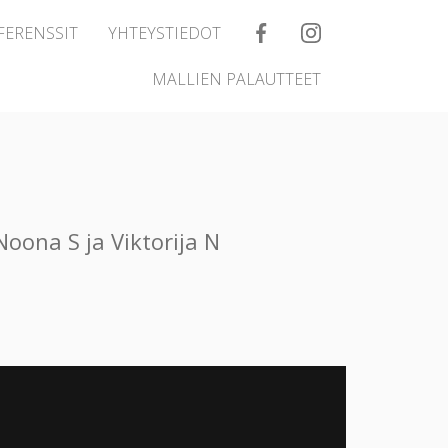
FERENSSIT
YHTEYSTIEDOT
MALLIEN PALAUTTEET
oona S ja Viktorija N