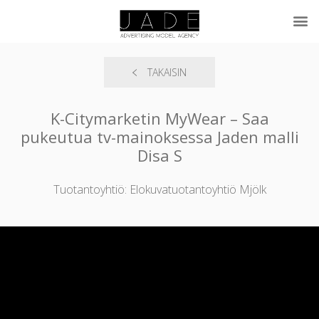
TAKAISIN
K-Citymarketin MyWear – Saa
pukeutua tv-mainoksessa Jaden malli
Disa S
Tuotantoyhtiö: Elokuvatuotantoyhtiö Mjölk