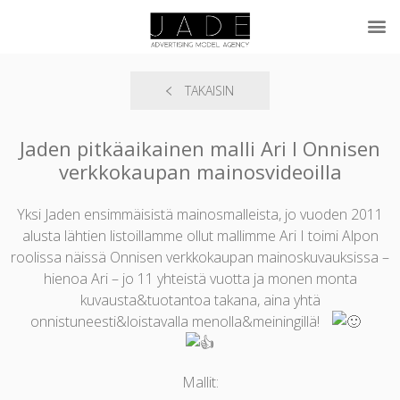
TAKAISIN
Jaden pitkäaikainen malli Ari I Onnisen
verkkokaupan mainosvideoilla
Yksi Jaden ensimmäisistä mainosmalleista, jo vuoden 2011
alusta lähtien listoillamme ollut mallimme Ari I toimi Alpon
roolissa näissä Onnisen verkkokaupan mainoskuvauksissa –
hienoa Ari – jo 11 yhteistä vuotta ja monen monta
kuvausta&tuotantoa takana, aina yhtä
onnistuneesti&loistavalla menolla&meiningillä!
Mallit: