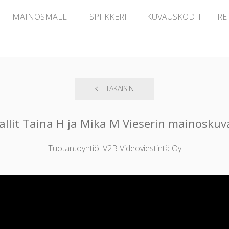
MAINOSMALLIT
SPIIKKERIT
KUVAUSKODIT
RE
TAKAISIN
allit Taina H ja Mika M Vieserin mainoskuv
Tuotantoyhtiö: V2B Videoviestintä Oy