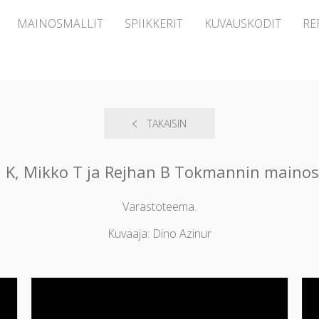
MAINOSMALLIT
SPIIKKERIT
KUVAUSKODIT
RE
TAKAISIN
ni K, Mikko T ja Rejhan B Tokmannin maino
Varastoteema.
Kuvaaja: Dino Azinur