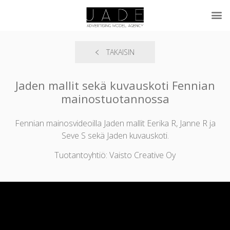
TAKAISIN
Jaden mallit sekä kuvauskoti Fennian
mainostuotannossa
Fennian mainosvideoilla Jaden mallit Eerika R, Janne R ja
Seve S sekä Jaden kuvauskoti.
Tuotantoyhtiö: Vaisto Creative Oy