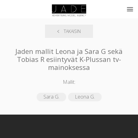
TAKAISIN
Jaden mallit Leona ja Sara G sekä
Tobias R esiintyvät K-Plussan tv-
mainoksessa
Mallit:
Sara G.
Leona G.