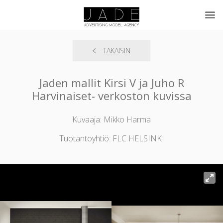
TAKAISIN
Jaden mallit Kirsi V ja Juho R
Harvinaiset- verkoston kuvissa
Kuvaaja: Mikko Harma
Tuotantoyhtiö: FLC HELSINKI