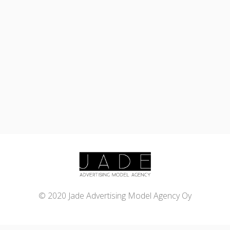
© 2020 Jade Advertising Model Agency Oy