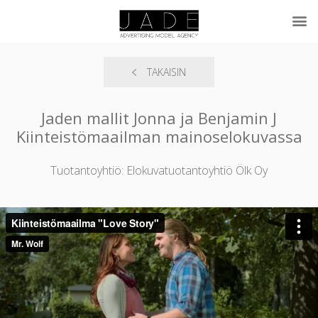
TAKAISIN
Jaden mallit Jonna ja Benjamin J
Kiinteistömaailman mainoselokuvassa
Tuotantoyhtiö: Elokuvatuotantoyhtiö Ölk Oy