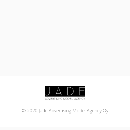
© 2020 Jade Advertising Model Agency Oy