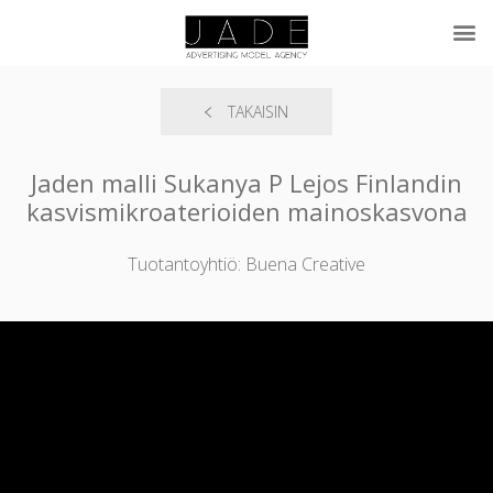
TAKAISIN
Jaden malli Sukanya P Lejos Finlandin
kasvismikroaterioiden mainoskasvona
Tuotantoyhtiö: Buena Creative