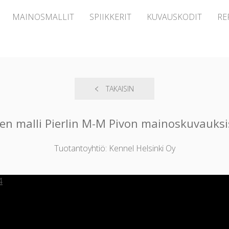
MAINOSMALLIT
SPIIKKERIT
KUVAUSKODIT
RE
TAKAISIN
en malli Pierlin M-M Pivon mainoskuvauks
Tuotantoyhtiö: Kennel Helsinki Oy
4