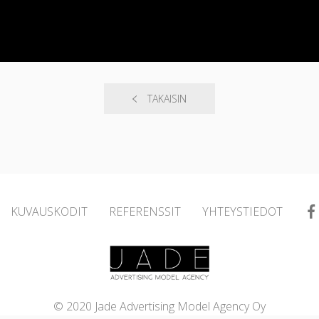
TAKAISIN
KUVAUSKODIT
REFERENSSIT
YHTEYSTIEDOT
© 2020 Jade Advertising Model Agency Oy