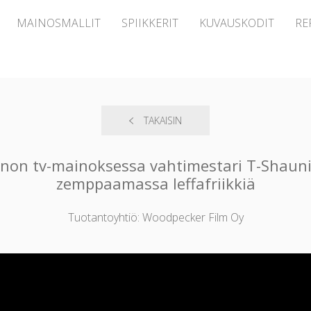
MAINOSMALLIT
SPIIKKERIT
KUVAUSKODIT
RE
TAKAISIN
kinon tv-mainoksessa vahtimestari T-Shaun
zemppaamassa leffafriikkiä
Tuotantoyhtiö: Woodpecker Film Oy