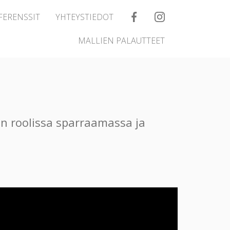
FERENSSIT
YHTEYSTIEDOT
MALLIEN PALAUTTEET
in roolissa sparraamassa ja