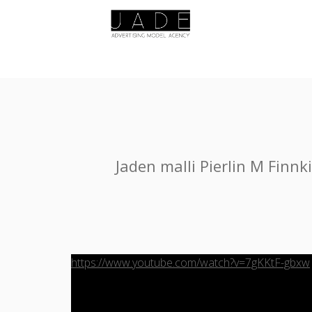
Jaden malli Pierlin M Finn
https://www.youtube.com/watch?v=7gKKtF-gbxw