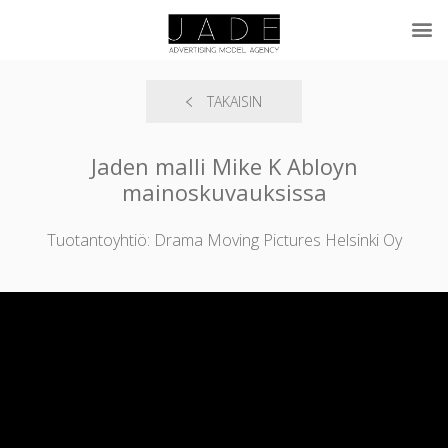
TAKAISIN
Jaden malli Mike K Abloyn
mainoskuvauksissa
Tuotantoyhtiö: Drama Moving Pictures Helsinki Oy