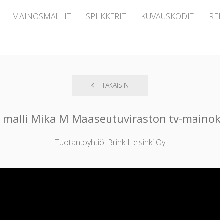
MAINOSMALLIT
SPIIKKERIT
KUVAUSKODIT
RE
TAKAISIN
 malli Mika M Maaseutuviraston tv-maino
Tuotantoyhtiö: Brink Helsinki Oy