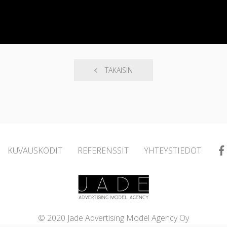
TAKAISIN
KUVAUSKODIT
REFERENSSIT
YHTEYSTIEDOT
© 2020 Jade Advertising Model Agency Oy