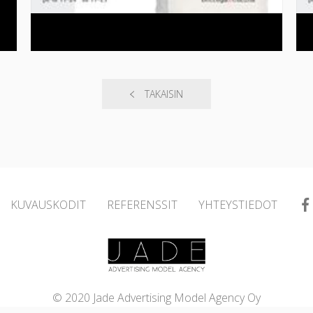
TAKAISIN
KUVAUSKODIT
REFERENSSIT
YHTEYSTIEDOT
© 2020 Jade Advertising Model Agency Oy