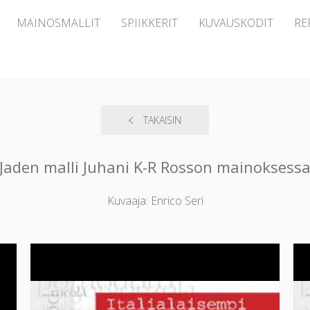
MAINOSMALLIT
SPIIKKERIT
KUVAUSKODIT
RE
TAKAISIN
Jaden malli Juhani K-R Rosson mainoksess
Kuvaaja: Enrico Seri