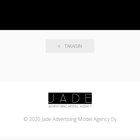
TAKAISIN
© 2020 Jade Advertising Model Agency Oy