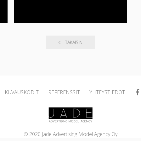
TAKAISIN
KUVAUSKODIT
REFERENSSIT
YHTEYSTIEDOT
© 2020 Jade Advertising Model Agency Oy