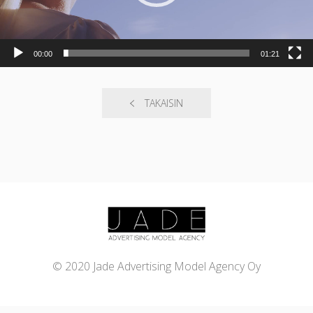
00:00
01:21
TAKAISIN
© 2020 Jade Advertising Model Agency Oy