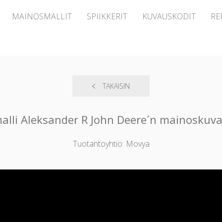
MAINOSMALLIT
SPIIKKERIT
KUVAUSKODIT
RE
TAKAISIN
alli Aleksander R John Deere´n mainoskuv
Tuotantoyhtiö: Movya