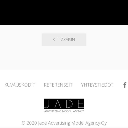
TAKAISIN
KUVAUSKODIT
REFERENSSIT
YHTEYSTIEDOT
© 2020 Jade Advertising Model Agency Oy