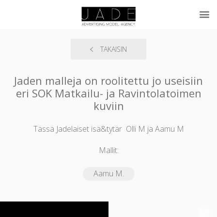
TAKAISIN
Jaden malleja on roolitettu jo useisiin
eri SOK Matkailu- ja Ravintolatoimen
kuviin
Tässä Jadelaiset isä&tytär Olli M ja Aamu M
Mallit:
Aamu M.