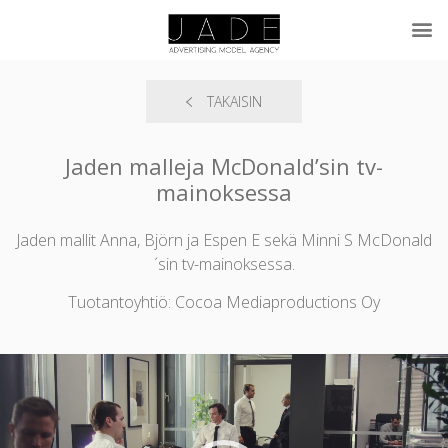
TAKAISIN
Jaden malleja McDonald’sin tv-
mainoksessa
Jaden mallit Anna, Björn ja Espen E sekä Minni S McDonald
´sin tv-mainoksessa.
Tuotantoyhtiö: Cocoa Mediaproductions Oy
Videotoistin