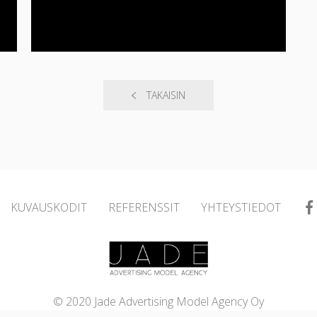
TAKAISIN
KUVAUSKODIT
REFERENSSIT
YHTEYSTIEDOT
© 2020 Jade Advertising Model Agency Oy