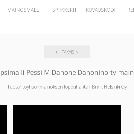
MAINOSMALLIT
SPIIKKERIT
KUVAUSKODIT
RE
TAKAISIN
apsimalli Pessi M Danone Danonino tv-mai
Tuotantoyhtiö (mainoksen loppuhäntä): Brink Helsinki Oy