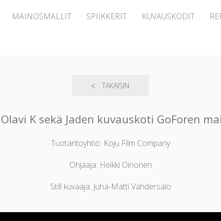
MAINOSMALLIT
SPIIKKERIT
KUVAUSKODIT
RE
TAKAISIN
i Olavi K sekä Jaden kuvauskoti GoForen m
Tuotantoyhtiö: Koju Film Company
Ohjaaja: Heikki Oinonen
Still kuvaaja: Juha-Matti Vahdersalo