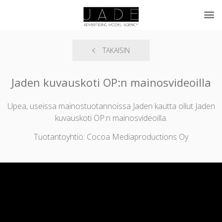
TAKAISIN
Jaden kuvauskoti OP:n mainosvideoilla
Upea, useissa mainostuotannoissa Jaden kautta ollut Jaden
kuvauskoti OP:n mainosvideoilla.
Tuotantoyhtiö: Cocoa Mediaproductions Oy