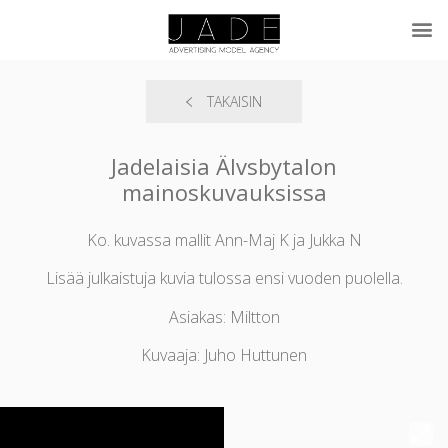
TAKAISIN
Jadelaisia Älvsbytalon
mainoskuvauksissa
Ko. kuvassa mallit Ann-Maj K ja Jukka N
Lisää julkaistuja kuvia tulossa ensi vuoden puolella.
Asiakas: Miltton
Kuvaaja: Juho Huttunen