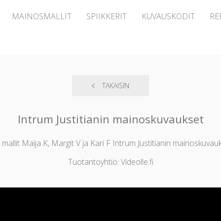
MAINOSMALLIT
SPIIKKERIT
KUVAUSKODIT
RE
TAKAISIN
Intrum Justitianin mainoskuvaukset
 mallit Maija K, Margit V ja Kari F Intrum Justitianin mainoskuvauk
Tuotantoyhtiö: Videolle.fi