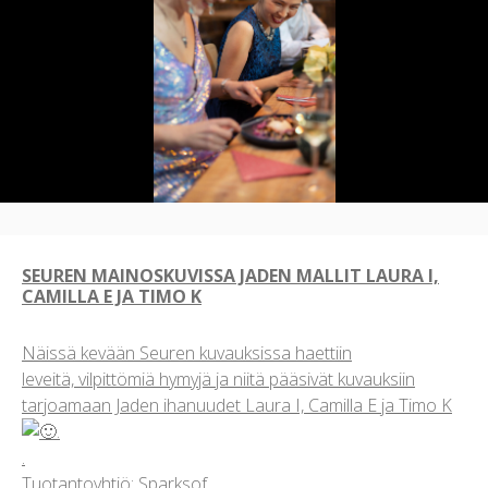
SEUREN MAINOSKUVISSA JADEN MALLIT LAURA I,
CAMILLA E JA TIMO K
Näissä kevään Seuren kuvauksissa haettiin
leveitä, vilpittömiä hymyjä ja niitä pääsivät kuvauksiin
tarjoamaan Jaden ihanuudet Laura I, Camilla E ja Timo K
.
.
Tuotantoyhtiö: Sparksof