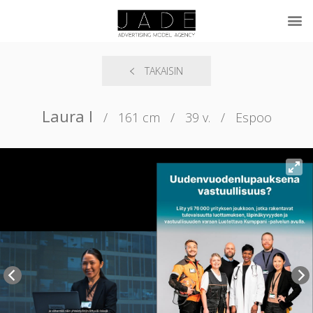
TAKAISIN
Laura I
/
161 cm
/
39 v.
/
Espoo