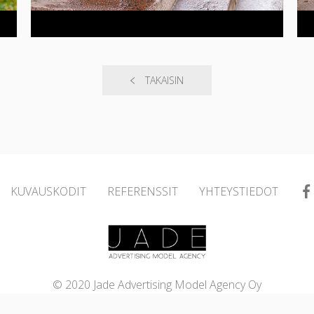
TAKAISIN
KUVAUSKODIT
REFERENSSIT
YHTEYSTIEDOT
© 2020 Jade Advertising Model Agency Oy