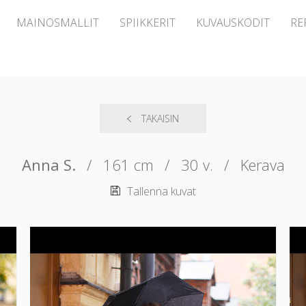
MAINOSMALLIT
SPIIKKERIT
KUVAUSKODIT
RE
TAKAISIN
Anna S.
/
161 cm
/
30 v.
/
Kerava
Tallenna kuvat