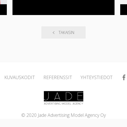
TAKAISIN
KUVAUSKODIT
REFERENSSIT
YHTEYSTIEDOT
© 2020 Jade Advertising Model Agency Oy