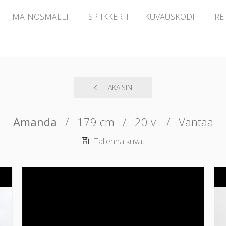
MAINOSMALLIT
SPIIKKERIT
KUVAUSKODIT
RE
TAKAISIN
Amanda
/
179 cm
/
20 v.
/
Vantaa
Tallenna kuvat