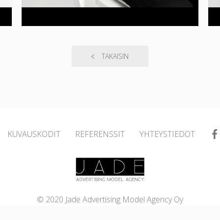
TAKAISIN
KUVAUSKODIT
REFERENSSIT
YHTEYSTIEDOT
© 2020 Jade Advertising Model Agency Oy