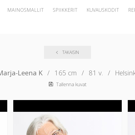
MAINOSMALLIT
SPIIKKERIT
KUVAUSKODIT
RE
TAKAISIN
Marja-Leena K
/
165 cm
/
81 v.
/
Helsink
Tallenna kuvat