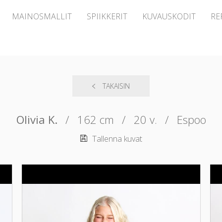
MAINOSMALLIT
SPIIKKERIT
KUVAUSKODIT
RE
TAKAISIN
Olivia K.
/
162 cm
/
20 v.
/
Espoo
Tallenna kuvat