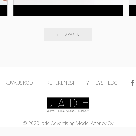
TAKAISIN
KUVAUSKODIT
REFERENSSIT
YHTEYSTIEDOT
© 2020 Jade Advertising Model Agency Oy