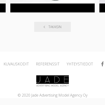
TAKAISIN
KUVAUSKODIT
REFERENSSIT
YHTEYSTIEDOT
© 2020 Jade Advertising Model Agency Oy