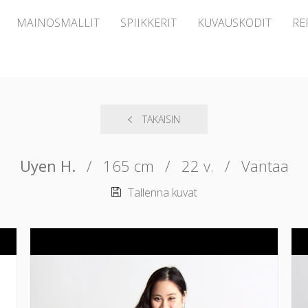
MAINOSMALLIT
SPIIKKERIT
KUVAUSKODIT
RE
TAKAISIN
Uyen H.
/
165 cm
/
22 v.
/
Vantaa
Tallenna kuvat