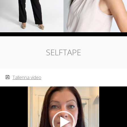
SELFTAPE
Tallenna video
Videotoistin