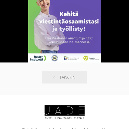
TAKAISIN