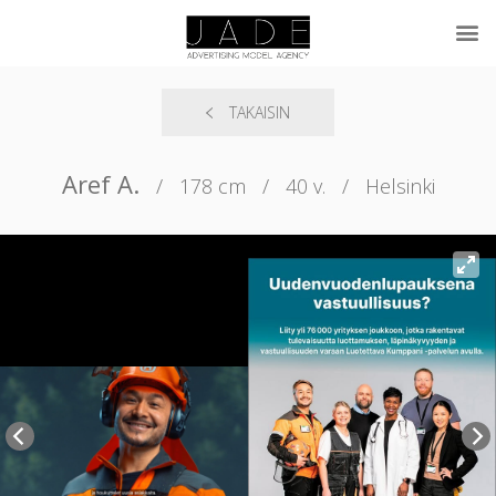
TAKAISIN
Aref A.
/
178 cm
/
40 v.
/
Helsinki