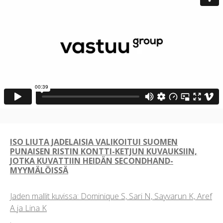
ISO LIUTA JADELAISIA VALIKOITUI SUOMEN
PUNAISEN RISTIN KONTTI-KETJUN KUVAUKSIIN,
JOTKA KUVATTIIN HEIDÄN SECONDHAND-
MYYMÄLÖISSÄ
Jaden mallit kuvissa: Dominique S, Sari N, Sayvarun K, Aref
A ja Lina K
.